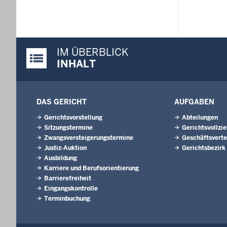
IM ÜBERBLICK
Justiz-Portal im Überblick:
INHALT
DAS GERICHT
AUFGABEN
Gerichtsvorstellung
Abteilungen
Sitzungstermine
Gerichtsvollzi
Zwangsversteigerungs­termine
Geschäftsverte
Justiz-Auktion
Gerichtsbezirk
Ausbildung
Karriere und Berufsorientierung
Barrierefreiheit
Eingangskontrolle
Terminbuchung