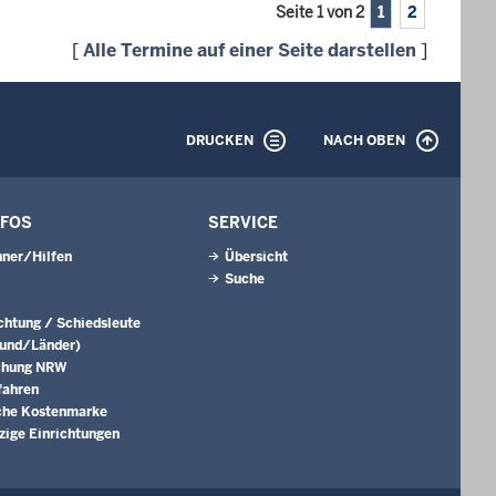
Seite 1 von 2
1
2
[
Alle Termine auf einer Seite darstellen
]
DRUCKEN
NACH OBEN
NFOS
SERVICE
ner/Hilfen
Übersicht
Suche
ichtung / Schiedsleute
Bund/Länder)
chung NRW
fahren
che Kostenmarke
ige Einrichtungen