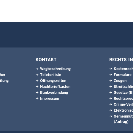
KONTAKT
RECHTS-I
Wegbeschreibung
Kostenrech
eher
Telefonliste
Formulare
ilung
Öffnungszeiten
Zeugen
Nachtbriefkasten
Streitschl
Bankverbindung
Gesetze (
Impressum
Rechtspre
Online-Ver
Elektronis
Gemeinnütz
(Antrag)